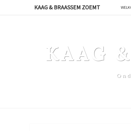
Ga
KAAG & BRAASSEM ZOEMT
WELK
naar
de
content
KAAG 
Ond