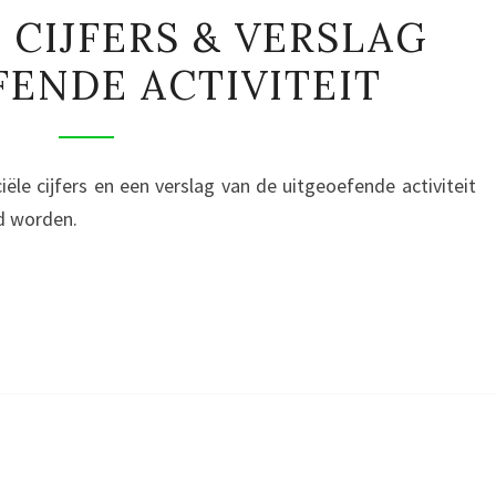
FINANCIËLE
 CIJFERS & VERSLAG
CIJFERS
ENDE ACTIVITEIT
&
VERSLAG
UITGEOEFENDE
ACTIVITEIT
iële cijfers en een verslag van de uitgeoefende activiteit
rd worden.