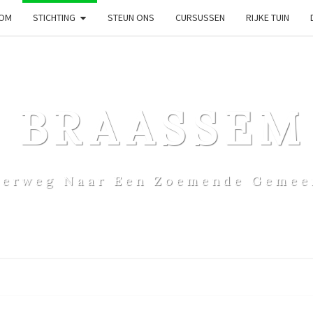
OM
STICHTING
STEUN ONS
CURSUSSEN
RIJKE TUIN
& BRAASSEM
erweg Naar Een Zoemende Gemee