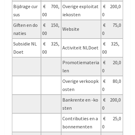
Bijdrage cur
€ 700,
Overige exploitat
€ 200,0
sus
00
iekosten
0
Giften en do
€ 150,
€ 75,0
Website
naties
00
0
Subsidie NL
€ 325,
€ 325,
Activiteit NLDoet
Doet
00
00
Promotiemateria
€ 20,0
len
0
Overige verkoopk
€ 80,0
osten
0
Bankrente en -ko
€ 200,0
sten
0
Contributies en a
€ 25,0
bonnementen
0