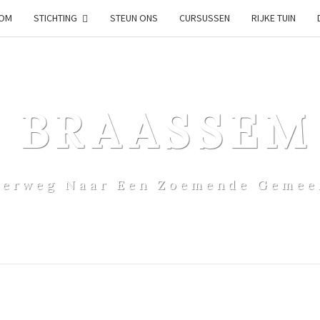
OM
STICHTING
STEUN ONS
CURSUSSEN
RIJKE TUIN
& BRAASSEM
erweg Naar Een Zoemende Gemee