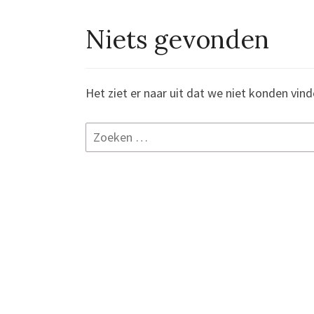
Niets gevonden
Niets
gevonden
Het ziet er naar uit dat we niet konden vin
Zoeken
naar: