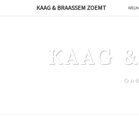
Ga
KAAG & BRAASSEM ZOEMT
WELK
naar
de
content
KAAG 
Ond