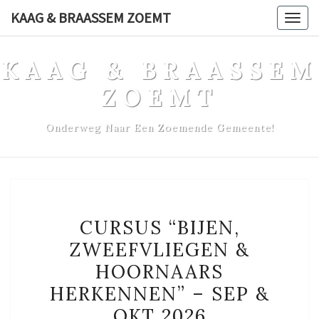
Ga
KAAG & BRAASSEM ZOEMT
Togg
naar
navig
de
KAAG & BRAASSEM
content
ZOEMT
Onderweg Naar Een Zoemende Gemeente!
CURSUS
CURSUS “BIJEN,
“BIJEN,
ZWEEFVLIEGEN &
ZWEEFVLIEGEN
HOORNAARS
&
HOORNAARS
HERKENNEN” – SEP &
HERKENNEN”
OKT 2026